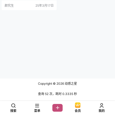
丝勾勒出她的曼妙曲线，若隐若现
颜究生
25年3月17日
的肌肤仿佛带着一点危险的信号，
让人心跳加速又忍不住想一探究
竟。 搭配柔和的光影，整个画面不
光充满层次感，还带着几分梦幻氛
围。再加上她那种不经意的眼神
杀，分明是一种“来不及防备就已经
中招”的魅力。这样的写真，简直就
是让人…
Copyright © 2026
动感之星
查询 52 次，耗时 0.3335 秒
搜索
菜单
会员
我的