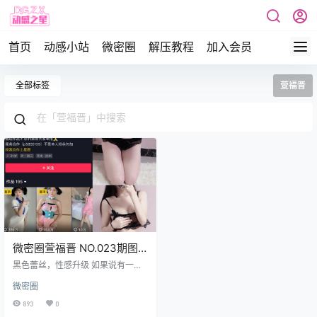
首页
动感小站
微密圈
解压教程
加入会员
全部标签
萱福晋
微密圈萱福晋 NO.023期图
片视频合集
黑色蕾丝，性感升级 如果说有一种
颜色最能诠释性感，那黑色绝对是
微密圈
无可争议的答案。而萱福晋的这组
黑色蕾丝写真，更是把神秘、妩媚
893
0
和致命诱惑演绎到了极致。黑色蕾